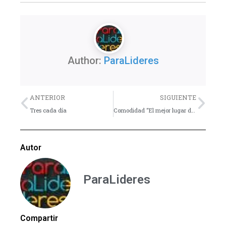
Author:
ParaLideres
Previo
Nex
ANTERIOR
SIGUIENTE
Tres cada día
Comodidad “El mejor lugar donde NO debes estar” – Reflexión
Autor
ParaLideres
Compartir