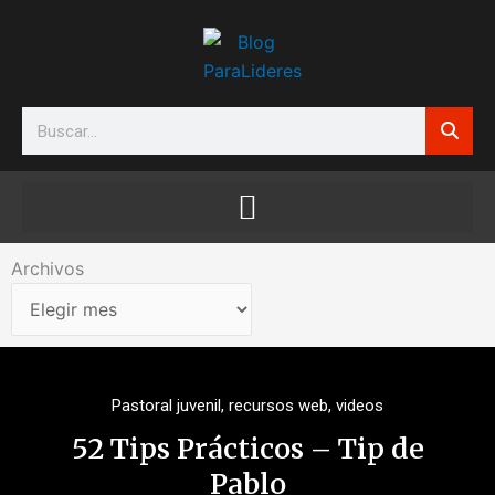
Ir
al
contenido
Search
Archivos
Archivos
Pastoral juvenil
,
recursos web
,
videos
52 Tips Prácticos – Tip de
Pablo