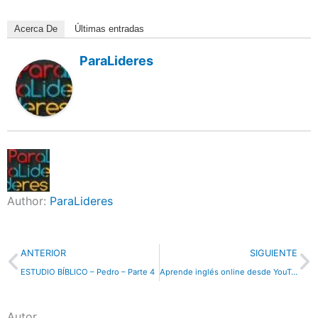
Acerca De
Últimas entradas
ParaLideres
Author:
ParaLideres
Previo
N
ANTERIOR
SIGUIENTE
ESTUDIO BÍBLICO – Pedro – Parte 4
Aprende inglés online desde YouTube
Autor