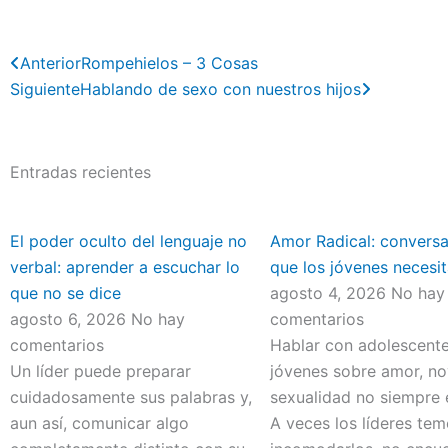
Previo
Next
Anterior
Rompehielos – 3 Cosas
Siguiente
Hablando de sexo con nuestros hijos
Entradas recientes
El poder oculto del lenguaje no
Amor Radical: convers
verbal: aprender a escuchar lo
que los jóvenes necesit
que no se dice
agosto 4, 2026
No hay
agosto 6, 2026
No hay
comentarios
comentarios
Hablar con adolescente
Un líder puede preparar
jóvenes sobre amor, no
cuidadosamente sus palabras y,
sexualidad no siempre e
aun así, comunicar algo
A veces los líderes te