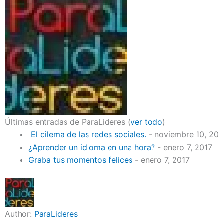
Últimas entradas de ParaLideres
(
ver todo
)
El dilema de las redes sociales.
- noviembre 10, 2
¿Aprender un idioma en una hora?
- enero 7, 2017
Graba tus momentos felices
- enero 7, 2017
Author:
ParaLideres