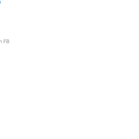
s
n FB