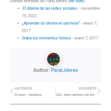
Últimas entradas de ParaLideres
(
ver todo
)
El dilema de las redes sociales.
- noviembre
10, 2022
¿Aprender un idioma en una hora?
- enero 7,
2017
Graba tus momentos felices
- enero 7, 2017
Author:
ParaLideres
Previo
Nex
ANTERIOR
SIGUIENTE
El tesoro – Dinámica
CLIC: Jesús comenzó con el final en mente