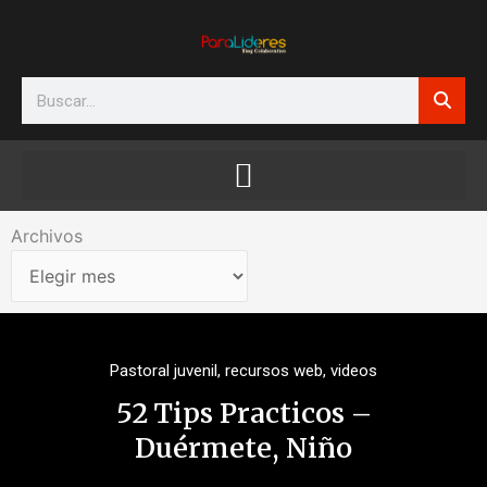
Ir
al
contenido
Search
Archivos
Archivos
Pastoral juvenil
,
recursos web
,
videos
52 Tips Practicos –
Duérmete, Niño