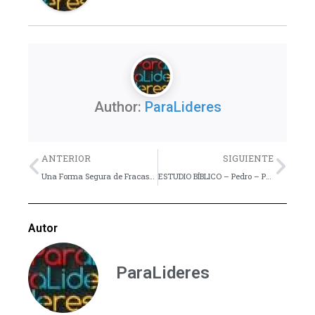
Author:
ParaLideres
Previo
Nex
ANTERIOR
SIGUIENTE
Una Forma Segura de Fracasar en el Ministerio Juvenil – Reflexión
ESTUDIO BÍBLICO – Pedro – Parte 2
Autor
ParaLideres