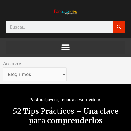
Ir
al
contenido
Search
Archivos
Archivos
Pastoral juvenil
,
recursos web
,
videos
52 Tips Prácticos – Una clave
para comprenderlos