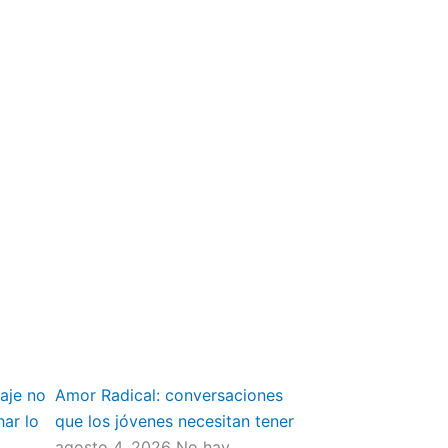
aje no
Amor Radical: conversaciones
har lo
que los jóvenes necesitan tener
agosto 4, 2026
No hay