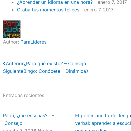
¿Aprender un idioma en una hora?
- enero 7, 2017
Graba tus momentos felices
- enero 7, 2017
Author:
ParaLideres
Previo
Next
Anterior
¿Para qué existo? – Consejo
Siguiente
Bingo: Conócete – Dinámica
Entradas recientes
Papá, ¿me enseñas? –
El poder oculto del lengu
Consejo
verbal: aprender a escuc
agosto 7, 2026
No hay
que no se dice