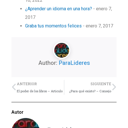
10, 2022
¿Aprender un idioma en una hora?
- enero 7,
2017
Graba tus momentos felices
- enero 7, 2017
Author:
ParaLideres
Previo
Nex
ANTERIOR
SIGUIENTE
El poder de los libros – Articulo
¿Para qué existo? – Consejo
Autor