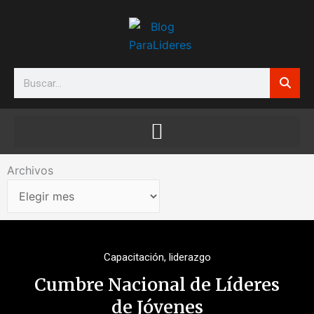
Ir
al
contenido
Search
Archivos
Archivos
Capacitación
,
liderazgo
Cumbre Nacional de Líderes
de Jóvenes