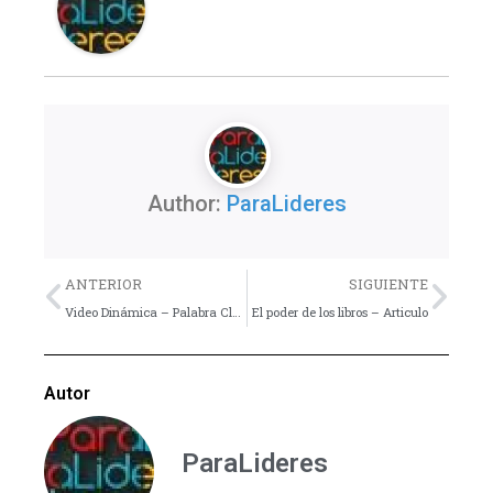
Author:
ParaLideres
Previo
Nex
ANTERIOR
SIGUIENTE
Video Dinámica – Palabra Clave
El poder de los libros – Articulo
Autor
ParaLideres