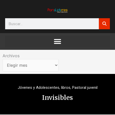
Ir
al
contenido
Search
Archivos
Archivos
Jóvenes y Adolescentes
,
libros
,
Pastoral juvenil
Invisibles