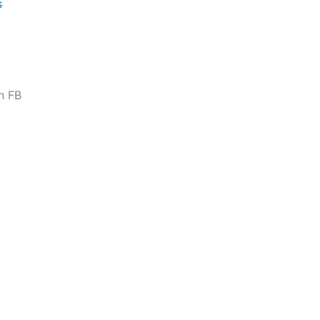
s
n FB