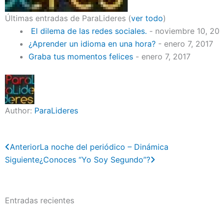
Últimas entradas de ParaLideres
(
ver todo
)
El dilema de las redes sociales.
- noviembre 10, 2
¿Aprender un idioma en una hora?
- enero 7, 2017
Graba tus momentos felices
- enero 7, 2017
Author:
ParaLideres
Previo
Next
Anterior
La noche del periódico – Dinámica
Siguiente
¿Conoces “Yo Soy Segundo”?
Entradas recientes