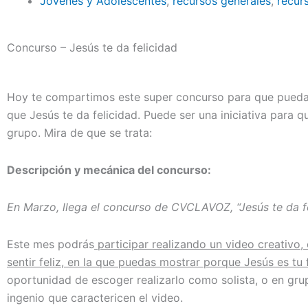
Jóvenes y Adolescentes
,
recursos generales
,
recur
Concurso – Jesús te da felicidad
Hoy te compartimos este super concurso para que puedas
que Jesús te da felicidad. Puede ser una iniciativa para q
grupo. Mira de que se trata:
Descripción y mecánica del concurso:
En Marzo, llega el concurso de CVCLAVOZ, “Jesús te da f
Este mes podrás
participar realizando un video creativo,
sentir feliz, en la que puedas mostrar porque Jesús es tu f
oportunidad de escoger realizarlo como solista, o en grup
ingenio que caractericen el video.