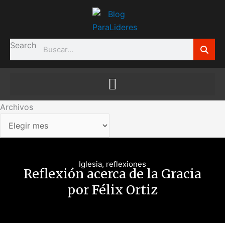
Ir
Archivos
al
contenido
Search
Archivos
Iglesia
,
reflexiones
Reflexión acerca de la Gracia
por Félix Ortiz