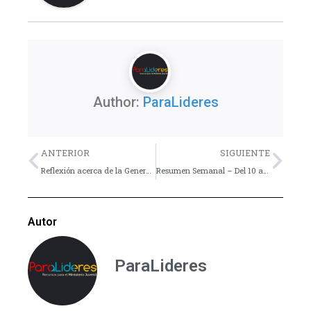
Author:
ParaLideres
Previo
Nex
ANTERIOR
SIGUIENTE
Reflexión acerca de la Generosidad
Resumen Semanal – Del 10 al 16 de Febrero
Autor
ParaLideres