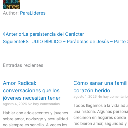
Author:
ParaLideres
Previo
Anterior
La persistencia del Carácter
Siguiente
ESTUDIO BÍBLICO – Parábolas de Jesús – Parte 
Entradas recientes
Amor Radical:
Cómo sanar una famili
conversaciones que los
corazón herido
agosto 1, 2026
No hay comentario
jóvenes necesitan tener
agosto 4, 2026
No hay comentarios
Todos llegamos a la vida adu
una historia. Algunas person
Hablar con adolescentes y jóvenes
crecieron en hogares donde
sobre amor, noviazgo y sexualidad
recibieron amor, seguridad y
no siempre es sencillo. A veces los