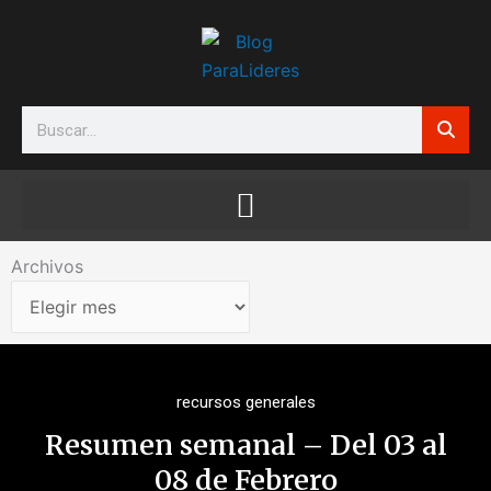
Ir
al
contenido
Search
Archivos
Archivos
recursos generales
Resumen semanal – Del 03 al
08 de Febrero