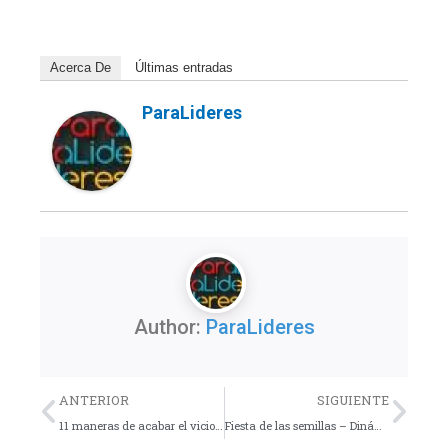
Acerca De
Últimas entradas
ParaLideres
Author:
ParaLideres
Previo
Nex
ANTERIOR
SIGUIENTE
11 maneras de acabar el vicio de revisar el celular
Fiesta de las semillas – Dinámica