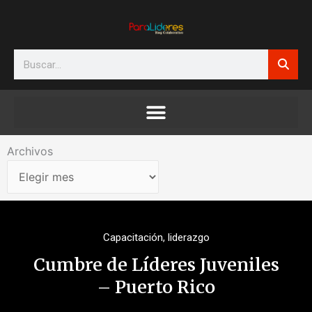
Ir
al
contenido
Search
Archivos
Archivos
Capacitación
,
liderazgo
Cumbre de Líderes Juveniles
– Puerto Rico