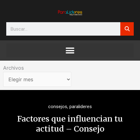
Ir
al
contenido
Search
Archivos
Archivos
consejos
,
paralideres
Factores que influencian tu
actitud – Consejo