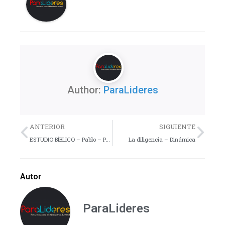
Author:
ParaLideres
Previo
Nex
ANTERIOR
SIGUIENTE
ESTUDIO BÍBLICO – Pablo – Parte 3
La diligencia – Dinámica
Autor
ParaLideres