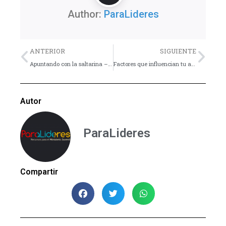
Author:
ParaLideres
Previo
Nex
ANTERIOR
SIGUIENTE
Apuntando con la saltarina – Dinámica
Factores que influencian tu actitud – Consejo
Autor
ParaLideres
Compartir