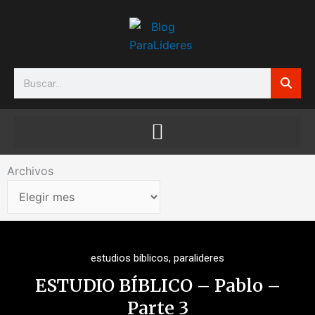
Ir
al
contenido
Search
Archivos
Archivos
estudios bíblicos
,
paralideres
ESTUDIO BÍBLICO – Pablo –
Parte 3