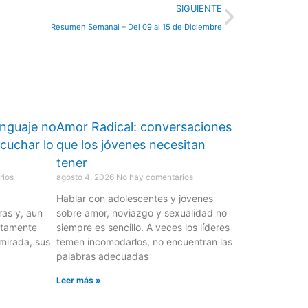
Next
SIGUIENTE
Resumen Semanal – Del 09 al 15 de Diciembre
enguaje no
Amor Radical: conversaciones
scuchar lo
que los jóvenes necesitan
tener
rios
agosto 4, 2026
No hay comentarios
Hablar con adolescentes y jóvenes
as y, aun
sobre amor, noviazgo y sexualidad no
etamente
siempre es sencillo. A veces los líderes
 mirada, sus
temen incomodarlos, no encuentran las
palabras adecuadas
Leer más »