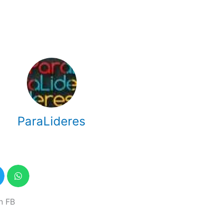
ParaLideres
n FB