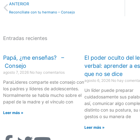
Previo
ANTERIOR
Reconcíliate con tu hermano – Consejo
Entradas recientes
Papá, ¿me enseñas? –
El poder oculto del l
Consejo
verbal: aprender a e
agosto 7, 2026
No hay comentarios
que no se dice
agosto 6, 2026
No hay comenta
ParaLideres comparte este consejo con
los padres y líderes de adolescentes.
Un líder puede preparar
Normalmente se habla mucho sobre el
cuidadosamente sus palabr
papel de la madre y el vínculo con
así, comunicar algo compl
distinto con su postura, su
Leer más »
gestos o su manera de
Leer más »