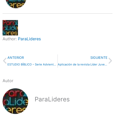
Author:
ParaLideres
Previo
N
ANTERIOR
SIGUIENTE
ESTUDIO BÍBLICO – Serie Adviento y Navidad: Nuevo Testamento – Parte 2
Aplicación de la revista Líder Juvenil para Android
Autor
ParaLideres