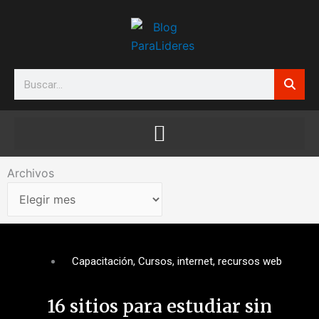
Ir
al
contenido
Search
Archivos
Archivos
Capacitación
,
Cursos
,
internet
,
recursos web
16 sitios para estudiar sin