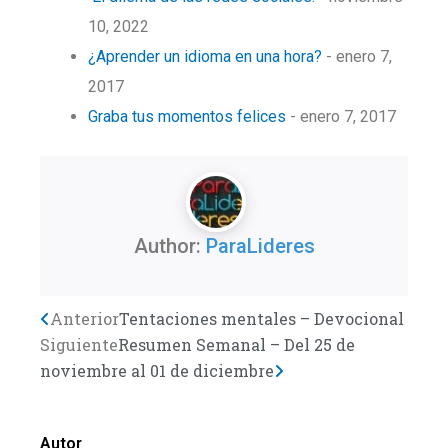
10, 2022
¿Aprender un idioma en una hora?
- enero 7,
2017
Graba tus momentos felices
- enero 7, 2017
Author:
ParaLideres
Previo
Anterior
Tentaciones mentales – Devocional
Next
Siguiente
Resumen Semanal – Del 25 de
noviembre al 01 de diciembre
Autor