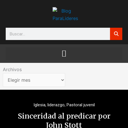
Ir
al
contenido
Search
Archivos
Archivos
Iglesia
,
liderazgo
,
Pastoral juvenil
Sinceridad al predicar por
John Stott