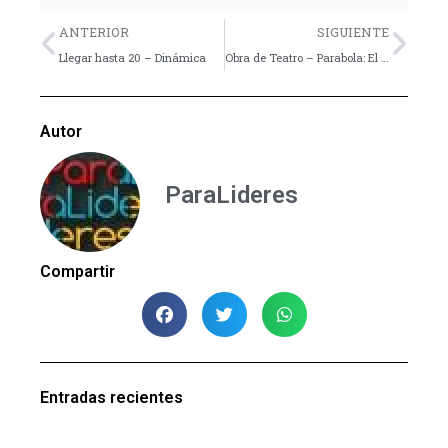
Previo
Nex
ANTERIOR
SIGUIENTE
Llegar hasta 20 – Dinámica
Obra de Teatro – Parabola: El gran banquete
Autor
ParaLideres
Compartir
Entradas recientes