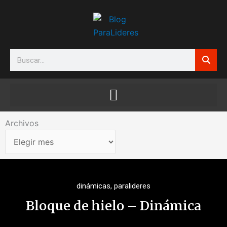
Ir
al
contenido
Search
Archivos
Archivos
dinámicas
,
paralideres
Bloque de hielo – Dinámica