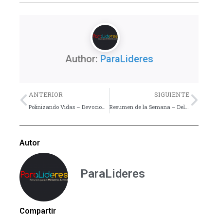
Author:
ParaLideres
Previo
Nex
ANTERIOR
SIGUIENTE
Polinizando Vidas – Devocional
Resumen de la Semana – Del 28 de Octubre al 03 de Noviembre
Autor
ParaLideres
Compartir