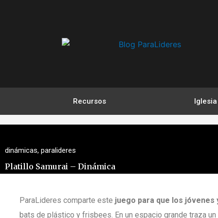
Ir
al
contenido
Recursos
Iglesia
dinámicas
,
paralideres
Platillo Samurai – Dinámica
ParaLideres comparte este
juego para que los jóvenes
bats de plástico y frisbees. En un espacio grande traza 