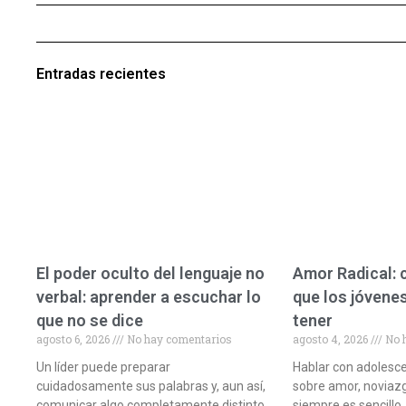
Entradas recientes
El poder oculto del lenguaje no
Amor Radical:
verbal: aprender a escuchar lo
que los jóvene
que no se dice
tener
agosto 6, 2026
No hay comentarios
agosto 4, 2026
No 
Un líder puede preparar
Hablar con adolesc
cuidadosamente sus palabras y, aun así,
sobre amor, noviazg
comunicar algo completamente distinto
siempre es sencillo.