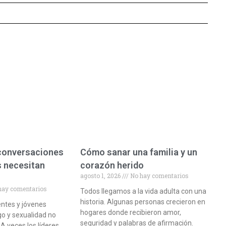
 conversaciones
Cómo sanar una familia y un
s necesitan
corazón herido
agosto 1, 2026
No hay comentarios
hay comentarios
Todos llegamos a la vida adulta con una
historia. Algunas personas crecieron en
entes y jóvenes
hogares donde recibieron amor,
o y sexualidad no
seguridad y palabras de afirmación.
 A veces los líderes