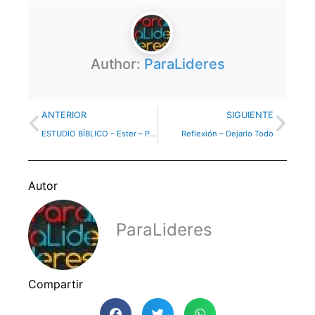
Author:
ParaLideres
Previo
Nex
ANTERIOR
SIGUIENTE
ESTUDIO BÍBLICO – Ester – Parte 6
Reflexión – Dejarlo Todo
Autor
ParaLideres
Compartir