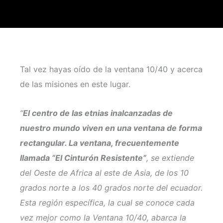
Tal vez hayas oído de la ventana 10/40 y acerca
de las misiones en este lugar.
“
El centro de las etnias inalcanzadas de
nuestro mundo viven en una ventana de forma
rectangular. La ventana, frecuentemente
llamada “El Cinturón Resistente”
, se extiende
del Oeste de Africa al este de Asia, de los 10
grados norte a los 40 grados norte del ecuador.
Esta región específica, la cual se conoce cada
vez mejor como la Ventana 10/40, abarca la