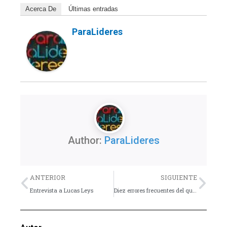
Acerca De
Últimas entradas
ParaLideres
Author:
ParaLideres
Previo
Nex
ANTERIOR
SIGUIENTE
Entrevista a Lucas Leys
Diez errores frecuentes del que enseña – Consejo