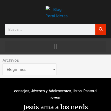
Ir
al
contenido
Search
Archivos
Archivos
consejos
,
Jóvenes y Adolescentes
,
libros
,
Pastoral
juvenil
Jesús ama a los nerds