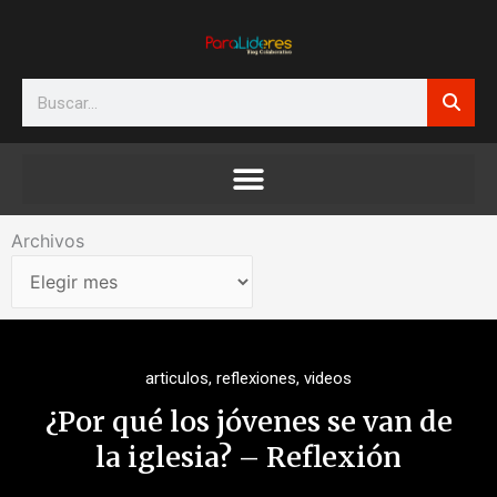
Ir
al
contenido
Search
Archivos
Archivos
articulos
,
reflexiones
,
videos
¿Por qué los jóvenes se van de
la iglesia? – Reflexión