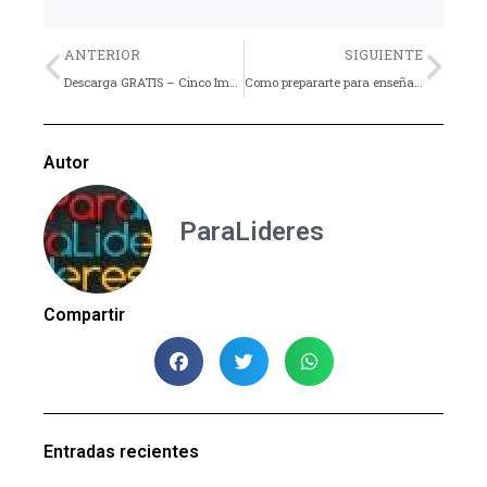
Previo
Nex
ANTERIOR
SIGUIENTE
Descarga GRATIS – Cinco Imágenes de Corazones
Como prepararte para enseñar una lección
Autor
ParaLideres
Compartir
Entradas recientes