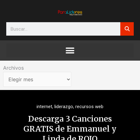
Ir
al
contenido
Search
Archivos
Archivos
internet
,
liderazgo
,
recursos web
Descarga 3 Canciones
GRATIS de Emmanuel y
Linda de ROJO