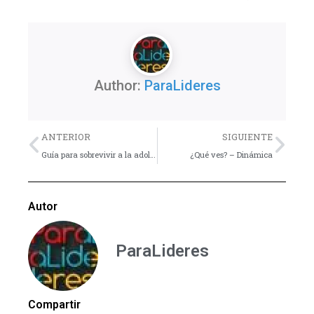
Author:
ParaLideres
Previo
Nex
ANTERIOR
SIGUIENTE
Guía para sobrevivir a la adolescencia de su hijo – Ultima Parte
¿Qué ves? – Dinámica
Autor
ParaLideres
Compartir