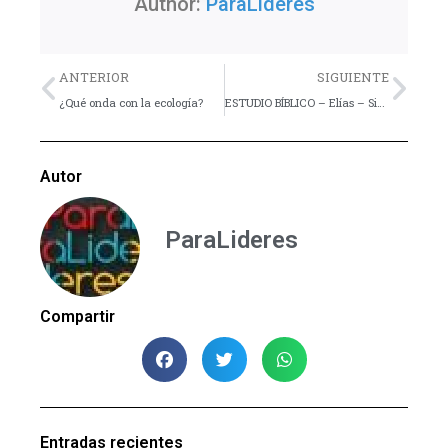
Author:
ParaLideres
Previo
Nex
ANTERIOR
SIGUIENTE
¿Qué onda con la ecología?
ESTUDIO BÍBLICO – Elías – Siendo un activista de Dios – Parte 5, Ilustración-Experimento y Hoja de reflexión
Autor
ParaLideres
Compartir
Entradas recientes