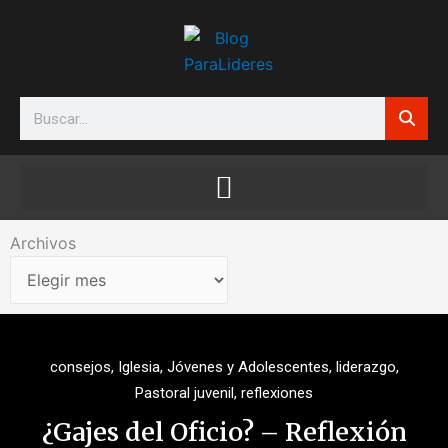
Ir
al
contenido
Search
Archivos
Archivos
consejos
,
Iglesia
,
Jóvenes y Adolescentes
,
liderazgo
,
Pastoral juvenil
,
reflexiones
¿Gajes del Oficio? – Reflexión