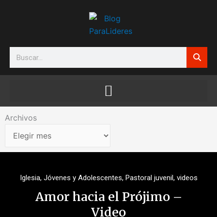
Ir
al
contenido
Search
Archivos
Archivos
Iglesia
,
Jóvenes y Adolescentes
,
Pastoral juvenil
,
videos
Amor hacia el Prójimo –
Video