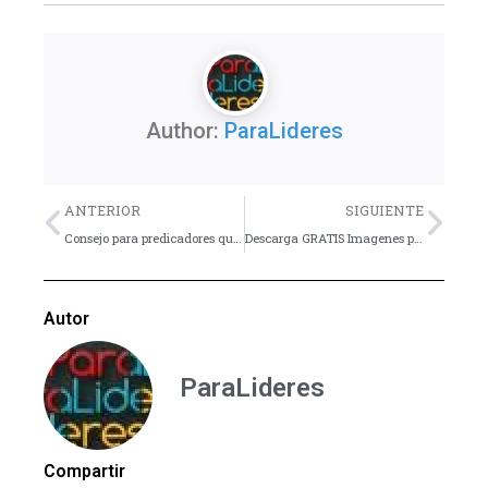
Author:
ParaLideres
Previo
Nex
ANTERIOR
SIGUIENTE
Consejo para predicadores que se inician
Descarga GRATIS Imagenes para fondos de diapositivas y presentaciones
Autor
ParaLideres
Compartir