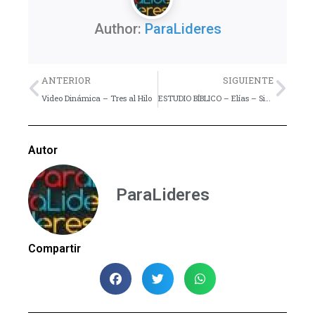
Author:
ParaLideres
Previo
Nex
ANTERIOR
SIGUIENTE
Video Dinámica – Tres al Hilo
ESTUDIO BÍBLICO – Elías – Siendo un activista de Dios – Parte 2, Hoja de trabajo y Hoja de reflexión
Autor
ParaLideres
Compartir