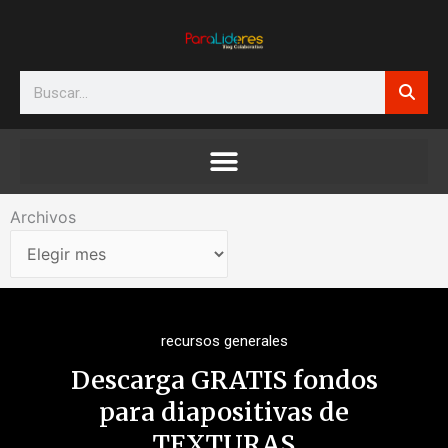
Ir
al
contenido
Search
Archivos
Archivos
recursos generales
Descarga GRATIS fondos
para diapositivas de
TEXTURAS