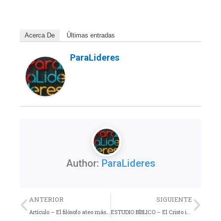
Acerca De
Últimas entradas
ParaLideres
Author:
ParaLideres
Previo
Nex
ANTERIOR
SIGUIENTE
Artículo – El filósofo ateo más influyente del mundo acepta la existencia de Dios
ESTUDIO BÍBLICO – El Cristo incomparable – Parte 10