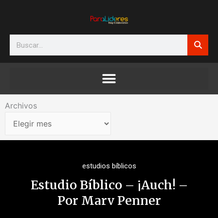
Ir
al
contenido
Search
Archivos
Archivos
estudios bíblicos
Estudio Bíblico – ¡Auch! –
Por Marv Penner