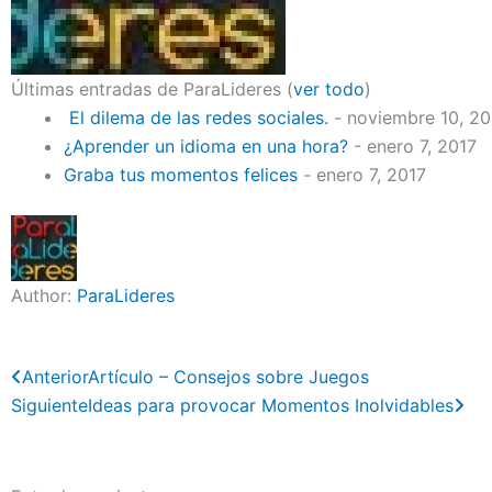
Últimas entradas de ParaLideres
(
ver todo
)
El dilema de las redes sociales.
- noviembre 10, 2
¿Aprender un idioma en una hora?
- enero 7, 2017
Graba tus momentos felices
- enero 7, 2017
Author:
ParaLideres
Previo
Ne
Anterior
Artículo – Consejos sobre Juegos
Siguiente
Ideas para provocar Momentos Inolvidables