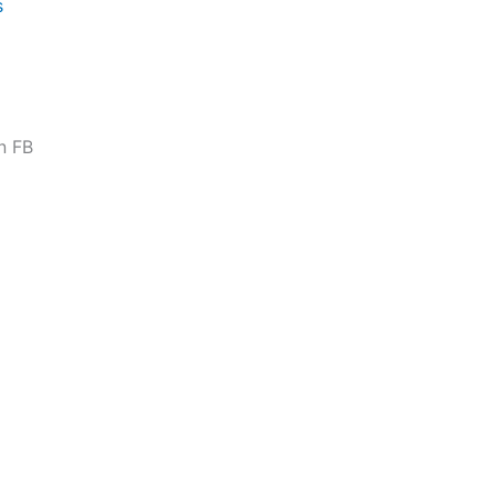
s
n FB