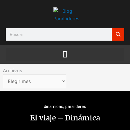
Ir
al
contenido
Search
Archivos
Archivos
dinámicas
,
paralideres
El viaje – Dinámica