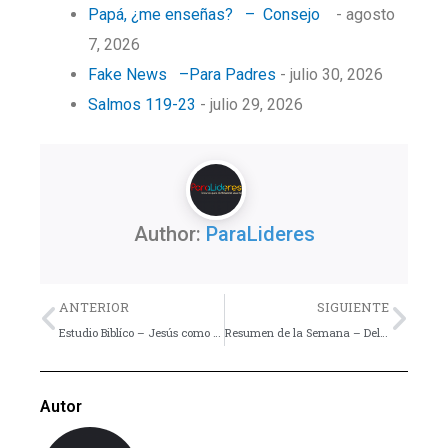
Papá, ¿me enseñas? – Consejo
- agosto
7, 2026
Fake News –Para Padres
- julio 30, 2026
Salmos 119-23
- julio 29, 2026
Author:
ParaLideres
Previo
Nex
ANTERIOR
SIGUIENTE
Estudio Biblíco – Jesús como Humano
Resumen de la Semana – Del 13 al 19 de Mayo
Autor