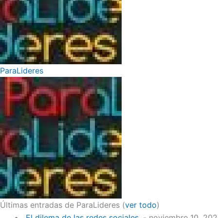
ParaLideres
Últimas entradas de ParaLideres
(
ver todo
)
El dilema de las redes sociales.
- noviembre 10, 20