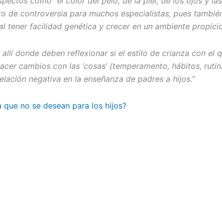
spectos como “el color del pelo, de la piel, de los ojos y 
 de controversia para muchos especialistas, pues también
 al tener facilidad genética y crecer en un ambiente propic
allí donde deben reflexionar si el estilo de crianza con el
cer cambios con las ‘cosas’ (temperamento, hábitos, rutina
lación negativa en la enseñanza de padres a hijos.”
 que no se desean para los hijos?