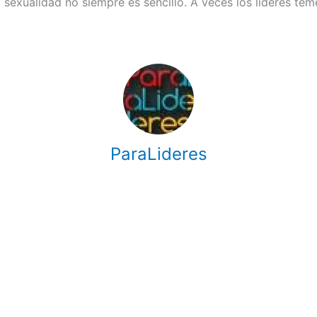
sexualidad no siempre es sencillo. A veces los líderes te
ParaLideres