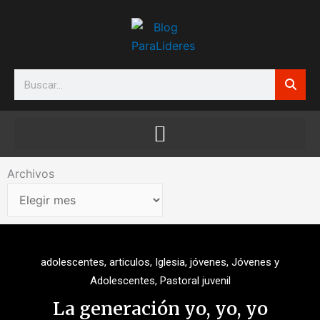
Ir
al
contenido
Search
Archivos
Archivos
adolescentes
,
articulos
,
Iglesia
,
jóvenes
,
Jóvenes y
Adolescentes
,
Pastoral juvenil
La generación yo, yo, yo