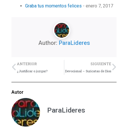
Graba tus momentos felices
- enero 7, 2017
Author:
ParaLideres
Previo
Nex
ANTERIOR
SIGUIENTE
¿Justificar o juzgar?
Devocional – Suricatas de Dios
Autor
ParaLideres