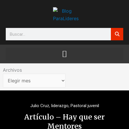
Ir
al
contenido
Search
Archivos
Archivos
Julio Cruz
,
liderazgo
,
Pastoral juvenil
Artículo – Hay que ser
Mentores