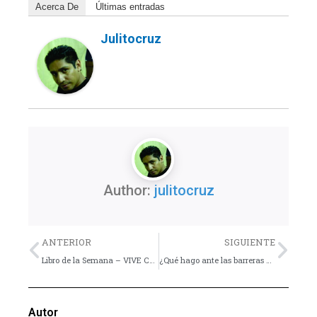
Acerca De
Últimas entradas
Julitocruz
Author:
julitocruz
Previo
Nex
ANTERIOR
SIGUIENTE
Libro de la Semana – VIVE Cómo aprovechar al máximo tu juventud
¿Qué hago ante las barreras generacionales? – Consejo
Autor