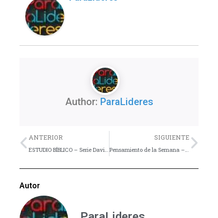
Author:
ParaLideres
Previo
Nex
ANTERIOR
SIGUIENTE
ESTUDIO BÍBLICO – Serie David – el Joven – Bosquejo y Parte 1
Pensamiento de la Semana – Obediencia por amor y no por temor
Autor
ParaLideres