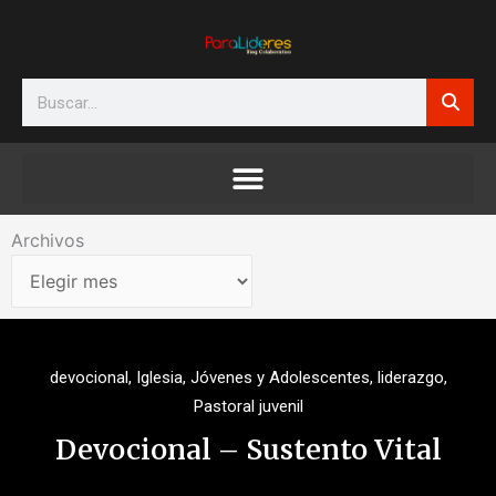
Ir
al
contenido
Search
Archivos
Archivos
devocional
,
Iglesia
,
Jóvenes y Adolescentes
,
liderazgo
,
Pastoral juvenil
Devocional – Sustento Vital