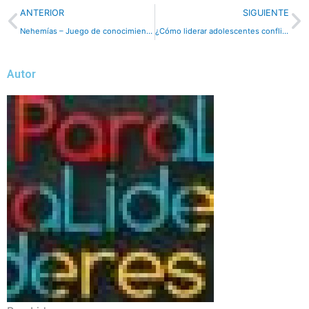
Previo
N
ANTERIOR
SIGUIENTE
Nehemías – Juego de conocimiento – Dinámica
¿Cómo liderar adolescentes conflictivos?
Autor