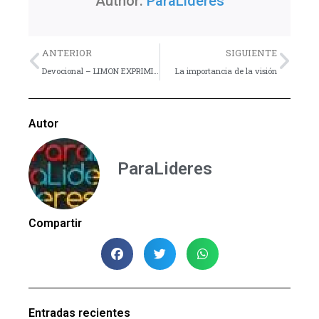
Author:
ParaLideres
Previo
Nex
ANTERIOR
SIGUIENTE
Devocional – LIMON EXPRIMIDO
La importancia de la visión
Autor
ParaLideres
Compartir
Entradas recientes