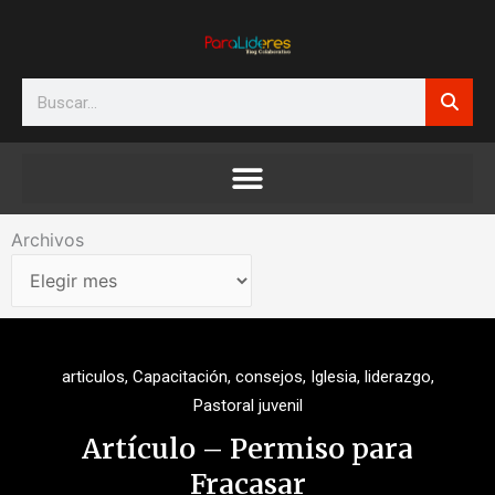
Ir
al
contenido
Search
Archivos
Archivos
articulos
,
Capacitación
,
consejos
,
Iglesia
,
liderazgo
,
Pastoral juvenil
Artículo – Permiso para
Fracasar