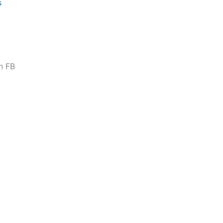
s
n FB