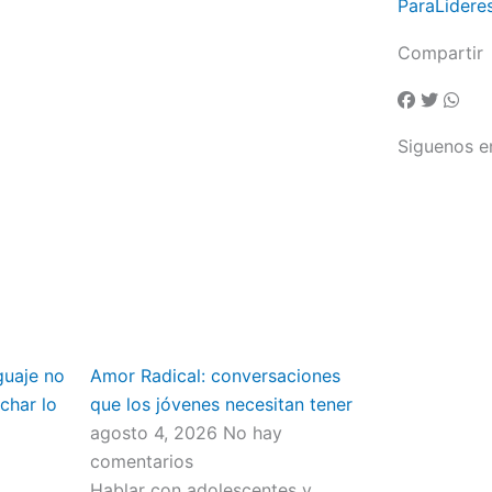
ParaLidere
Compartir
Siguenos e
o
guaje no
Amor Radical: conversaciones
char lo
que los jóvenes necesitan tener
agosto 4, 2026
No hay
comentarios
Hablar con adolescentes y