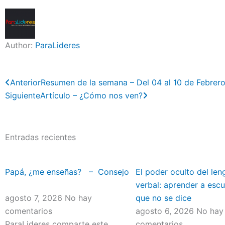
Author:
ParaLideres
Previo
Next
Anterior
Resumen de la semana – Del 04 al 10 de Febrer
Siguiente
Artículo – ¿Cómo nos ven?
Entradas recientes
Papá, ¿me enseñas? – Consejo
El poder oculto del len
verbal: aprender a escu
agosto 7, 2026
No hay
que no se dice
comentarios
agosto 6, 2026
No hay
ParaLideres comparte este
comentarios