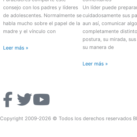
consejo con los padres y líderes
Un líder puede prepara
de adolescentes. Normalmente se
cuidadosamente sus pal
habla mucho sobre el papel de la
aun así, comunicar alg
madre y el vínculo con
completamente distint
postura, su mirada, sus
su manera de
Leer más »
Leer más »
F
T
Y
a
w
o
Copyright 2009-2026 © Todos los derechos reservados Bl
c
i
u