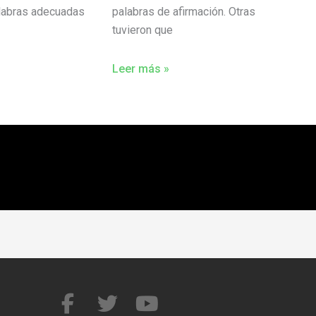
alabras adecuadas
palabras de afirmación. Otras
tuvieron que
Leer más »
F
T
Y