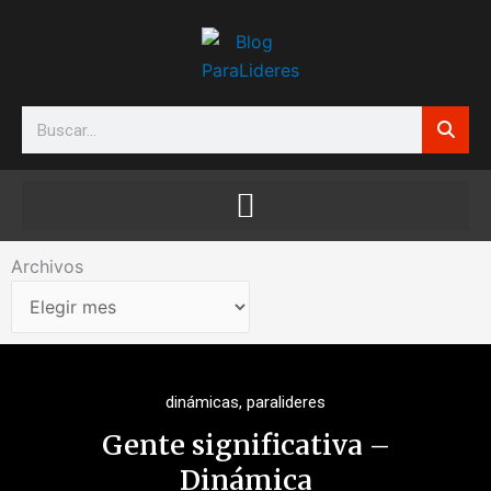
Ir
al
contenido
Search
Archivos
Archivos
dinámicas
,
paralideres
Gente significativa –
Dinámica