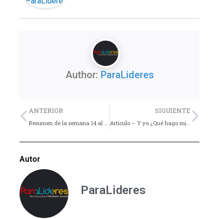
Author:
ParaLideres
Previo
Nex
ANTERIOR
SIGUIENTE
Resumen de la semana 14 al 20 de Diciembre
Artículo – Y yo ¿Qué hago mientras espero?
Autor
ParaLideres