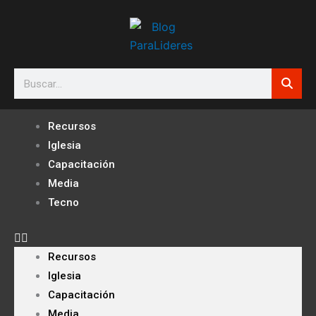
Ir
al
contenido
Search
Recursos
Iglesia
Capacitación
Media
Tecno
Recursos
Iglesia
Capacitación
Media