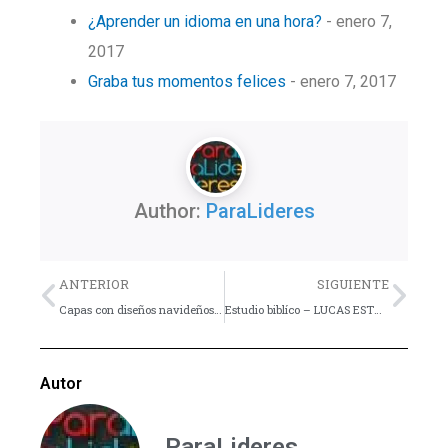
¿Aprender un idioma en una hora?
- enero 7,
2017
Graba tus momentos felices
- enero 7, 2017
Author:
ParaLideres
Previo
Nex
ANTERIOR
SIGUIENTE
Capas con diseños navideños para photoshop
Estudio biblíco – LUCAS ESTUDIO 2. CRECER
Autor
ParaLideres