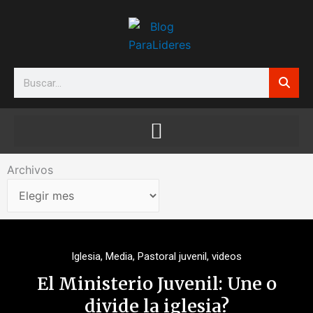
Ir
al
contenido
Search
Archivos
Archivos
Iglesia
,
Media
,
Pastoral juvenil
,
videos
El Ministerio Juvenil: Une o
divide la iglesia?