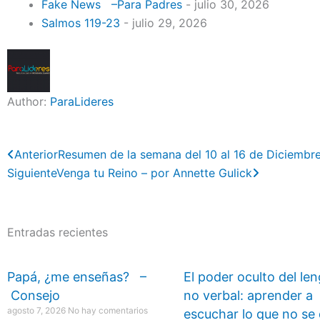
Fake News –Para Padres
- julio 30, 2026
Salmos 119-23
- julio 29, 2026
Author:
ParaLideres
Previo
Next
Anterior
Resumen de la semana del 10 al 16 de Diciembr
Siguiente
Venga tu Reino – por Annette Gulick
Entradas recientes
Papá, ¿me enseñas? –
El poder oculto del le
Consejo
no verbal: aprender a
agosto 7, 2026
No hay comentarios
escuchar lo que no se 