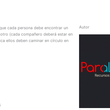
Autor
que cada persona debe encontrar un
 otro (cada compañero deberá estar en
ica ellos deben caminar en círculo en
6