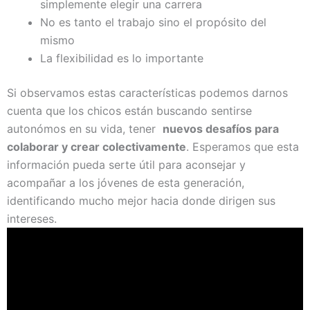
simplemente elegir una carrera
No es tanto el trabajo sino el propósito del
mismo
La flexibilidad es lo importante
Si observamos estas características podemos darnos
cuenta que los chicos están buscando sentirse
autonómos en su vida, tener
nuevos desafíos para
colaborar y crear colectivamente
. Esperamos que esta
información pueda serte útil para aconsejar y
acompañar a los jóvenes de esta generación,
identificando mucho mejor hacia donde dirigen sus
intereses.