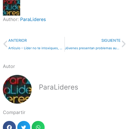
Author:
ParaLideres
Previo
N
ANTERIOR
SIGUIENTE
Artículo – Líder no te intoxiques, Consejo #4
Jóvenes presentan problemas auditivos por uso de audifonos
Autor
ParaLideres
Compartir