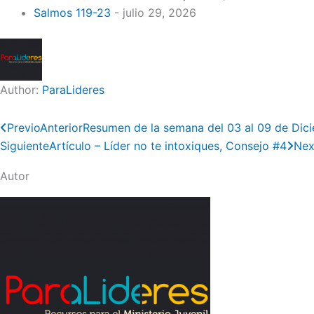
Salmos 119-23
- julio 29, 2026
Author:
ParaLideres
Previo
Anterior
Resumen de la semana del 03 al 09 de Dic
Siguiente
Artículo – Líder no te intoxiques, Consejo #4
Nex
Autor