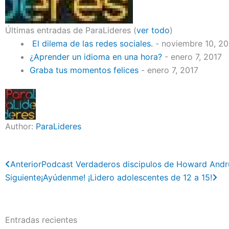
Últimas entradas de ParaLideres
(
ver todo
)
El dilema de las redes sociales.
- noviembre 10, 2
¿Aprender un idioma en una hora?
- enero 7, 2017
Graba tus momentos felices
- enero 7, 2017
Author:
ParaLideres
Previo
Ne
Anterior
Podcast Verdaderos discipulos de Howard Andr
Siguiente
¡Ayúdenme! ¡Lidero adolescentes de 12 a 15!
Entradas recientes