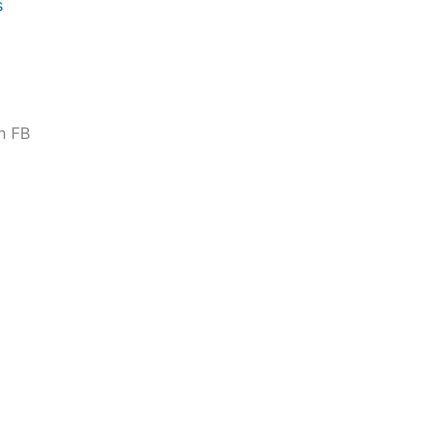
s
n FB