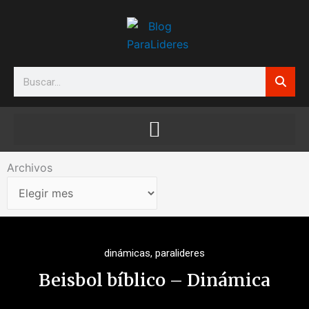
Ir
al
contenido
Search
Archivos
Archivos
dinámicas
,
paralideres
Beisbol bíblico – Dinámica