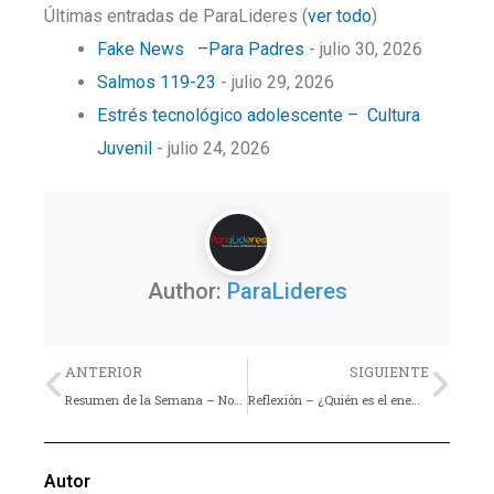
Últimas entradas de ParaLideres
(
ver todo
)
Fake News –Para Padres
- julio 30, 2026
Salmos 119-23
- julio 29, 2026
Estrés tecnológico adolescente – Cultura
Juvenil
- julio 24, 2026
Author:
ParaLideres
Previo
Nex
ANTERIOR
SIGUIENTE
Resumen de la Semana – Noviembre 19 al 25
Reflexión – ¿Quién es el enemigo?
Autor