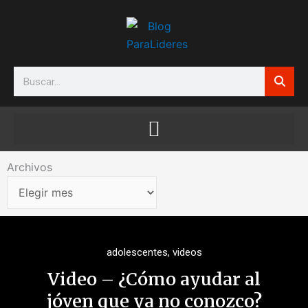
Ir
al
contenido
Search
Archivos
Archivos
adolescentes
,
videos
Video – ¿Cómo ayudar al
jóven que ya no conozco?