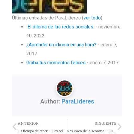
Últimas entradas de ParaLideres
(
ver todo
)
El dilema de las redes sociales.
- noviembre
10, 2022
¿Aprender un idioma en una hora?
- enero 7,
2017
Graba tus momentos felices
- enero 7, 2017
Author:
ParaLideres
Previo
Nex
ANTERIOR
SIGUIENTE
¡Es tiempo de creer! – Devocional
Resumen de la semana – 08 al 13 de Octubre